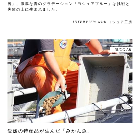
房」。濃厚な青のグラデーション「ヨシュアブルー」は挑戦と
失敗の上に生まれました。
INTERVIEW with
ヨシュア工房
SUGO AJI
2019
.
8
.
7
愛媛の特産品が生んだ「みかん魚」