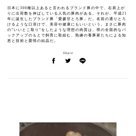
日本に300種以上あると言われるブランド豚の中で、右肩上が
りに出荷数を伸ばしている人気の豚肉がある。それが、平成21
年に誕生したブランド豚「愛媛甘とろ豚」だ。名前の通りとろ
けるような口溶けで、美容や健康にもいいという。まさに豚肉
の“いいとこ取り“をしたような理想の肉質は、県の全面的なバ
ックアップのもとで飼育に取組む、熟練の養豚家たちによる知
恵と技術と愛情の結晶だ。
Share