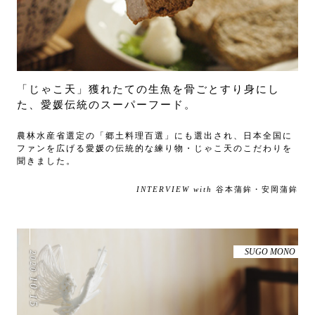
「じゃこ天」獲れたての生魚を骨ごとすり身にし
た、愛媛伝統のスーパーフード。
農林水産省選定の「郷土料理百選」にも選出され、日本全国に
ファンを広げる愛媛の伝統的な練り物・じゃこ天のこだわりを
聞きました。
INTERVIEW with
谷本蒲鉾・安岡蒲鉾
SUGO MONO
2020
.
10
.
15