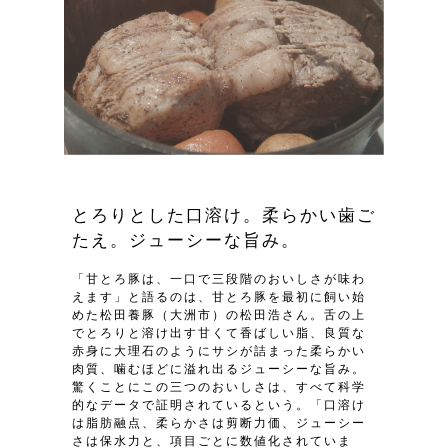
とろりとした口溶け。柔らかい歯ご
たえ。ジューシーな旨み。
「甘とろ豚は、一口で三段階のおいしさが味わ
えます」と語るのは、甘とろ豚を最初に飼い始
めた松田養豚（大洲市）の松田浩さん。舌の上
でとろりと溶け出す甘くて香ばしい脂、良質な
赤身に大理石のようにサシが詰まった柔らかい
肉質、噛むほどに溢れ出るジューシーな旨み。
驚くことにこの三つのおいしさは、すべて科学
的なデータで証明されているという。「口溶け
は脂肪融点、柔らかさは剪断力価、ジューシー
さは保水力と、項目ごとに数値化されていま