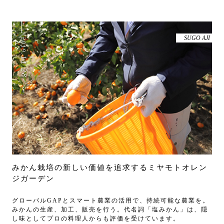
SUGO AJI
2019
.
11
.
28
みかん栽培の新しい価値を追求するミヤモトオレン
ジガーデン
グローバルGAPとスマート農業の活用で、持続可能な農業を。
みかんの生産、加工、販売を行う。代名詞「塩みかん」は、隠
し味としてプロの料理人からも評価を受けています。