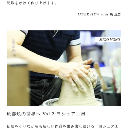
間暇をかけて作り上げます。
INTERVIEW with
梅山窯
SUGO MONO
2019
.
8
.
7
砥部焼の世界へ Vol.2 ヨシュア工房
伝統を守りながらも新しい作品を生み出し続ける「ヨシュア工