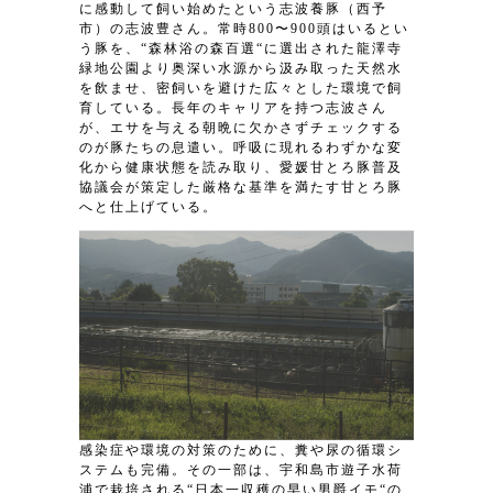
に感動して飼い始めたという志波養豚（西予
市）の志波豊さん。常時800〜900頭はいるとい
う豚を、“森林浴の森百選“に選出された龍澤寺
緑地公園より奥深い水源から汲み取った天然水
を飲ませ、密飼いを避けた広々とした環境で飼
育している。長年のキャリアを持つ志波さん
が、エサを与える朝晩に欠かさずチェックする
のが豚たちの息遣い。呼吸に現れるわずかな変
化から健康状態を読み取り、愛媛甘とろ豚普及
協議会が策定した厳格な基準を満たす甘とろ豚
へと仕上げている。
感染症や環境の対策のために、糞や尿の循環シ
ステムも完備。その一部は、宇和島市遊子水荷
浦で栽培される“日本一収穫の早い男爵イモ“の