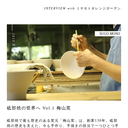
INTERVIEW with
ミヤモトオレンジガーデン
SUGO MONO
2019
.
8
.
7
砥部焼の世界へ Vol.1 梅山窯
砥部焼で最も歴史のある窯元「梅山窯」は、創業130年。砥部
焼の歴史を支えた。今も手作り、手描きの技法で一つひとつ手