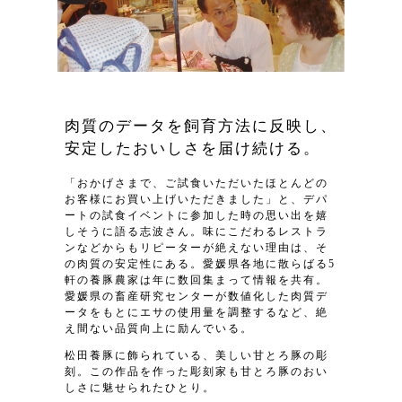
肉質のデータを飼育方法に反映し、
安定したおいしさを届け続ける。
「おかげさまで、ご試食いただいたほとんどの
お客様にお買い上げいただきました」と、デパ
ートの試食イベントに参加した時の思い出を嬉
しそうに語る志波さん。味にこだわるレストラ
ンなどからもリピーターが絶えない理由は、そ
の肉質の安定性にある。愛媛県各地に散らばる5
軒の養豚農家は年に数回集まって情報を共有。
愛媛県の畜産研究センターが数値化した肉質デ
ータをもとにエサの使用量を調整するなど、絶
え間ない品質向上に励んでいる。
松田養豚に飾られている、美しい甘とろ豚の彫
刻。この作品を作った彫刻家も甘とろ豚のおい
しさに魅せられたひとり。