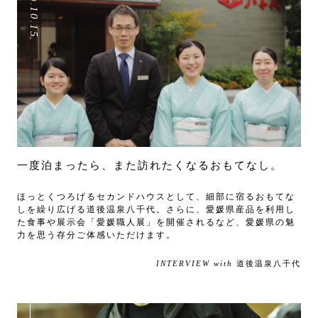
.
10
.
15
一度泊まったら、また訪れたくなるおもてなし。
ほっとくつろげるセカンドハウスとして、細部に宿るおもてな
しを繰り広げる道後温泉八千代。さらに、愛媛県産品を利用し
た食事や展示会「愛媛職人展」を開催されるなど、愛媛県の魅
力を思う存分ご体感いただけます。
INTERVIEW with
道後温泉八千代