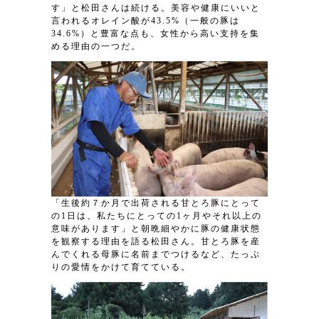
す」と松田さんは続ける。美容や健康にいいと
言われるオレイン酸が43.5%（一般の豚は
34.6%）と豊富な点も、女性から高い支持を集
める理由の一つだ。
「生後約７か月で出荷される甘とろ豚にとって
の1日は、私たちにとっての1ヶ月やそれ以上の
意味があります」と朝晩細やかに豚の健康状態
を観察する理由を語る松田さん。甘とろ豚を産
んでくれる母豚に名前までつけるなど、たっぷ
りの愛情をかけて育てている。