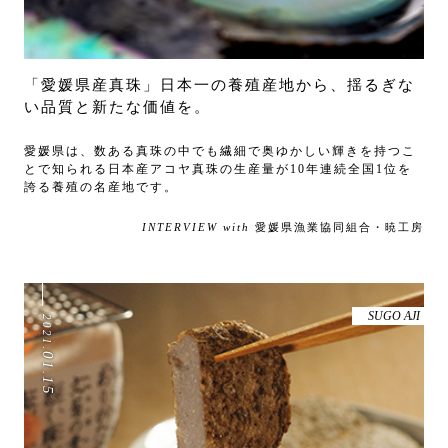
「愛媛県産真珠」日本一の養殖産地から、揺るぎな
い品質と新たな価値を。
愛媛県は、数ある真珠の中でも繊細で奥ゆかしい輝きを持つこ
とで知られる日本産アコヤ真珠の生産量が10年連続全国1位を
誇る養殖の名産地です。
INTERVIEW with
愛媛県漁業協同組合・暁工房
SUGO AJI
2021
.
01
.
15