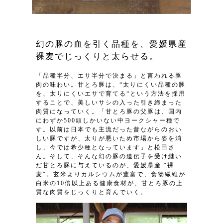
幻の豚の血を引く品種を、愛媛県産
裸麦でじっくりと太らせる。
「品種半分、エサ半分で決まる」と言われる豚
肉の味わい。甘とろ豚は、“太りにくい品種の豚
を、太りにくいエサで育てる“という方法を採用
することで、美しいサシの入った引き締まった
肉質になっていく。「甘とろ豚の父豚は、国内
にわずか500頭しかいない中ヨークシャー種で
す。以前は日本でも主流だった昔ながらのおい
しい豚ですが、太りが悪いため市場から姿を消
し、今では希少種となっています」と松田さ
ん。そして、そんな幻の豚の遺伝子を受け継い
だ甘とろ豚に与えているのが、愛媛県産 “裸
麦“。玄米よりカルシウムが豊富で、食物繊維が
白米の10倍以上ある健康食材が、甘とろ豚の上
質な肉質をじっくりと育んでいく。