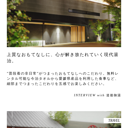
15
上質なおもてなしに、心が解き放たれていく現代湯
治。
“普段着の非日常“がつまったおもてなしへのこだわり。無料レ
ンタル可能な今治タオルから愛媛県産品を利用した食事など、
細部までつまったこだわりを五感でお楽しみください。
INTERVIEW with
道後御湯
TRAVEL
2020