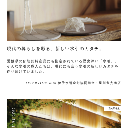
現代の暮らしを彩る、新しい水引のカタチ。
愛媛県の伝統的特産品にも指定されている歴史深い「水引」。
そんな水引の職人たちは、現代にも合う水引の新しいカタチを
作り続けていました。
INTERVIEW with
伊予水引金封協同組合・星川豊光商店
TRAVEL
2020
.
10
.