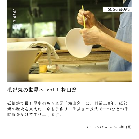
SUGO MONO
2019
.
8
.
7
砥部焼の世界へ Vol.1 梅山窯
砥部焼で最も歴史のある窯元「梅山窯」は、創業130年。砥部
焼の歴史を支えた。今も手作り、手描きの技法で一つひとつ手
間暇をかけて作り上げます。
INTERVIEW with
梅山窯