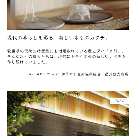
現代の暮らしを彩る、新しい水引のカタチ。
愛媛県の伝統的特産品にも指定されている歴史深い「水引」。
そんな水引の職人たちは、現代にも合う水引の新しいカタチを
作り続けていました。
INTERVIEW with
伊予水引金封協同組合・星川豊光商店
TRAVEL
2020
.
10
.
15