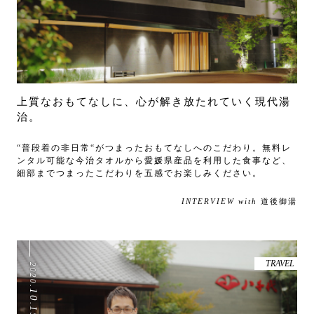
上質なおもてなしに、心が解き放たれていく現代湯
治。
“普段着の非日常“がつまったおもてなしへのこだわり。無料レ
ンタル可能な今治タオルから愛媛県産品を利用した食事など、
細部までつまったこだわりを五感でお楽しみください。
INTERVIEW with
道後御湯
TRAVEL
2020
.
10
.
15