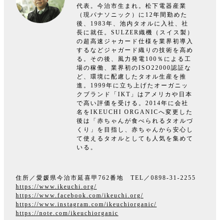
代表。今治市生まれ。松下電器産業
（現パナソニック）に12年間勤めた
後、1983年、池内タオルに入社、社
長に就任。SULZER織機（スイス製）
の超高速ジャカード仕様を業界初導入
するなどジャガード織りの技術を高め
る。その後、風力発電100％による工
場の稼働、業界初のISO22000認証な
ど、環境に配慮したタオル生産を推
進。1999年に立ち上げたオーガニッ
クブランド「IKT」はアメリカや日本
で高い評価を受ける。2014年に会社
名をIKEUCHI ORGANICへ変更した
後は「赤ちゃんが食べられるタオルづ
くり」を目指し、赤ちゃんから安心し
て使えるタオルとしても人気を集めて
いる。
住所／愛媛県今治市延喜甲762番地 TEL／0898-31-2255
https://www.ikeuchi.org/
https://www.facebook.com/ikeuchi.org/
https://www.instagram.com/ikeuchiorganic/
https://note.com/ikeuchiorganic