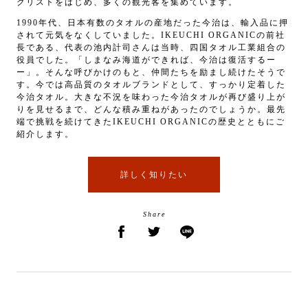
クリストをはじめ、多くの観光客を集めています。
1990年代、日本有数のタオルの産地だった今治は、輸入品に押
されて元気をなくしていました。IKEUCHI ORGANICの前社
長である、代表の池内計司さんは当時、四国タオル工業組合の
役員でした。「しまなみ海道ができれば、今治は復活するー
ー」。そんな呼びかけのもと、仲間たちを励まし続けたそうで
す。今では高品質のタオルブランドとして、すっかり定着した
今治タオル。大きな不況を味わった今治タオルが再び盛り上が
りを見せるまで、どんな積み重ねがあったのでしょうか。最先
端で挑戦を続けてきたIKEUCHI ORGANICの歴史とともにご
紹介します。
詳しく知りたい
Share