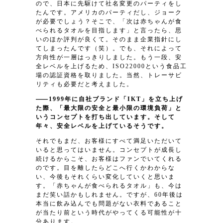
ので、日本に先駆けて社名変更のパーティをし
たんです。アメリカのパーティだし、ジョーク
が必要でしょう？そこで、「次は赤ちゃんが食
べられるタオルを目指します」と言ったら、思
いのほか評判が良くて。そのまま企業指針にし
てしまったんです（笑）。でも、それによって
方向性が一層はっきりしました。もう一段、安
全レベルを上げるため、ISO22000という食品工
場の認証資格を取りました。当然、トレーサビ
リティも必要だと考えました。
1999年に自社ブランド「IKT」を立ち上げ
た際、「最大限の安全と最小限の環境負荷」と
いうコンセプトを打ち出しています。そして
年々、安全レベルを上げているそうです。
それでもまだ、お客様にすべて満足いただいて
いると思ってはいません。コンセプトが成長し
続けるからこそ、お客様はファンでいてくれる
のです。目を離したらどこへ行くかわからな
い、今後もそれくらい変化していくと思いま
す。「赤ちゃんが食べられるタオル」も、今は
まだ笑い話かもしれません。ですが、60年後は
本当に飲み込んでも問題がない衣料であること
が当たり前という時代がやってくる可能性が十
分あります。