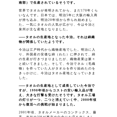
南部）で生産されているそうです。
世界でタオルが発明されてから、まだ170年くら
いなんです。日本では、明治5年に大阪の輸入商
が持ち込み、明治20年頃から作られ始めまし
た。一気にタオルの人気が広がり、今は今治と
泉州が主な産地となりました。
タオルの生産地となった今治。それは綿織
物が関係していたようです。
今治は江戸時代から織物産地でした。明治に入
り、外国産の安価な綿（わた）に押されて、綿
の生産が行きづまりましたが、織物産業は脈々
と続いてきました。そして、今治でネル（毛織
物）を作っていた人がタオルを作り始めたのを
きっかけに、今治はタオル産地となっていきま
した。
タオルの生産地として成長していた今治で
すが、1990年頃からコストの安い輸入品が増
え、大きな打撃を受けたそうです。タオル工場
の灯りが一つ、二つと消えていく中、2000年頃
から復活への挑戦が始まりました。
2001年頃、タオルメーカーのコンテックス、藤
高、当社の3社が東京の白金にお店を出しまし