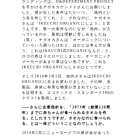
ランディングは、D&DEPARTMENT PROJECT
を手がけるナガオカケンメイさんにお願いしま
した。僕が出した条件はただ一つ。「池内とい
う名を外してくれ」と。それなのに、ナガオカ
さんは「IKEUCHI ORGANICにしよう」と言
うんです。唯一の条件なのになぜ「池内」が入
っているのか、最初は理解に苦しみましたね
（笑）。ナガオカさんは「オーガニックについ
ていろいろ調べたけれど、ほかとは考え方が違
う。これはIKEUCHI式ORGANICなんだ」と。
ロゴの色はイエローにしました。オーガニック
メーカーがあまり選ばない色ですが、これも
IKEUCHI ORGANICらしさのひとつです。
そして2014年3月1日、池内タオルはIKEUCHI
ORGANICに生まれ変わりました。その時、全
製品、身体に有害な物質が含まれていないこと
を証明する、エコテックス・スタンダード100の
クラス1を取得しました。
さらに企業指針を、「2073年（創業120周
年）までに赤ちゃんが食べられるタオルを作
る」としたそうですが、タオルなのに食べられ
る、とは一体どういうことなのでしょうか。
2014年2月にニューヨークでの展示会があった