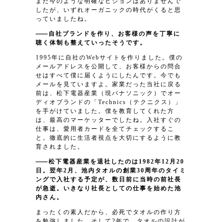
まだ今のような明確なビジョンはありませんで
したが、いずれオーガニックの時代がくると思
っていましたね。
自社ブランドを作り、お客様の声を丁寧に
聴く体制も整えていったそうです。
1995年に自社のWebサイトを作りました。僕の
メールアドレスを公開して、お客様からの問合
せはすべて僕に届くようにしたんです。今でも
メールを見ていますよ。家業だった当社に戻る
前は、松下電器産業（現パナソニック）でオー
ディオブランドの「Technics（テクニクス）」
を手がけていました。僕を教育してくれた方
は、最高のマーケッターでしたね。入社すぐの
仕事は、愛用者カードを全てチェックするこ
と。徹底的に生活者視点を大切にするように教
育されました。
松下電器産業を退社したのは1982年12月20
日。翌年2月、池内タオルの創業30周年のタイミ
ングで入社する予定が、数日前に当時の前社長
が急逝。いきなり社長としての仕事を始めた池
内さん。
まったくの素人だから、必死でタオルの作り方
を勉強しました。そして2年で、タオルの設計が