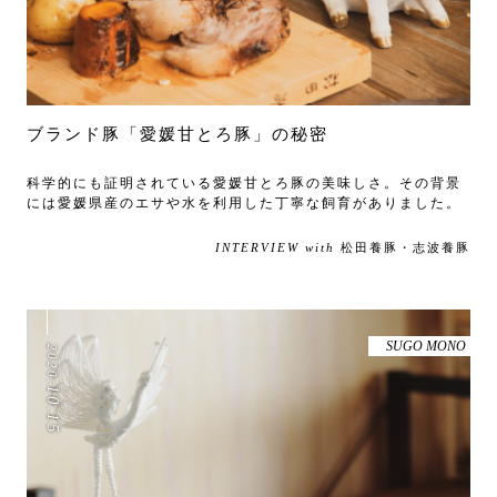
ブランド豚「愛媛甘とろ豚」の秘密
科学的にも証明されている愛媛甘とろ豚の美味しさ。その背景
には愛媛県産のエサや水を利用した丁寧な飼育がありました。
INTERVIEW with
松田養豚・志波養豚
SUGO MONO
2020
.
10
.
15