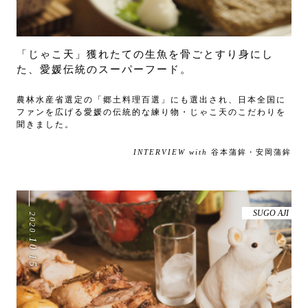
「じゃこ天」獲れたての生魚を骨ごとすり身にし
た、愛媛伝統のスーパーフード。
農林水産省選定の「郷土料理百選」にも選出され、日本全国に
ファンを広げる愛媛の伝統的な練り物・じゃこ天のこだわりを
聞きました。
INTERVIEW with
谷本蒲鉾・安岡蒲鉾
SUGO AJI
2020
.
10
.
15