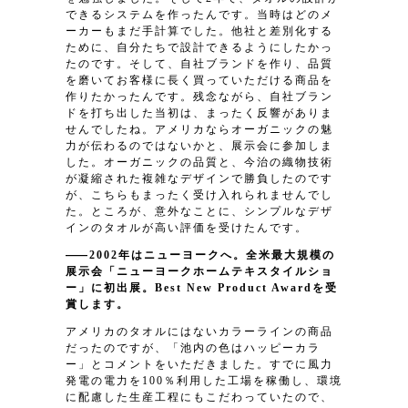
できるシステムを作ったんです。当時はどのメ
ーカーもまだ手計算でした。他社と差別化する
ために、自分たちで設計できるようにしたかっ
たのです。そして、自社ブランドを作り、品質
を磨いてお客様に長く買っていただける商品を
作りたかったんです。残念ながら、自社ブラン
ドを打ち出した当初は、まったく反響がありま
せんでしたね。アメリカならオーガニックの魅
力が伝わるのではないかと、展示会に参加しま
した。オーガニックの品質と、今治の織物技術
が凝縮された複雑なデザインで勝負したのです
が、こちらもまったく受け入れられませんでし
た。ところが、意外なことに、シンプルなデザ
インのタオルが高い評価を受けたんです。
2002年はニューヨークへ。全米最大規模の
展示会「ニューヨークホームテキスタイルショ
ー」に初出展。Best New Product Awardを受
賞します。
アメリカのタオルにはないカラーラインの商品
だったのですが、「池内の色はハッピーカラ
ー」とコメントをいただきました。すでに風力
発電の電力を100％利用した工場を稼働し、環境
に配慮した生産工程にもこだわっていたので、