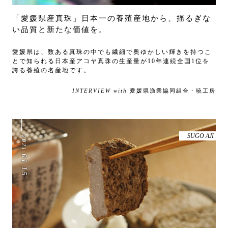
「愛媛県産真珠」日本一の養殖産地から、揺るぎな
い品質と新たな価値を。
愛媛県は、数ある真珠の中でも繊細で奥ゆかしい輝きを持つこ
とで知られる日本産アコヤ真珠の生産量が10年連続全国1位を
誇る養殖の名産地です。
INTERVIEW with
愛媛県漁業協同組合・暁工房
SUGO AJI
2021
.
01
.
15