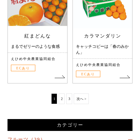
紅まどんな
カラマンダリン
まるでゼリーのような食感
キャッチコピーは「春のみか
ん」
えひめ中央農業協同組合
えひめ中央農業協同組合
ECあり
ECあり
1
2
3
次へ >
カテゴリー
フルーツ（39）