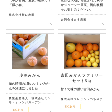
【希少柑橘】愛媛の秘蔵っ子
肥沃な大地から生まれた爽や
「媛小春」
かジューシー果実、河内晩柑
をお楽しみください。
株式会社新口農園
合同会社吉本農園
冷凍みかん
吉田みかんファミリー
セット5㎏
旬の時期の1番おいしいみか
んを冷凍にしました
甘くて味の濃い吉田みかん
農業生産法人 株式会社ミヤ
株式会社フレッシュつちやま
モトオレンジガーデン
ECあり
ECあり