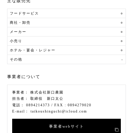
主な販売先
フードサービス
○
商社・卸売
○
メーカー
○
小売り
○
ホテル・宴会・レジャー
○
その他
-
事業者について
事業者：
株式会社新口農園
担当者：
取締役 新口太公
電話：
0894214373
/ FAX :
0894279020
E-mail：
taikoushinguchi@icloud.com
事業者webサイト