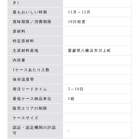
き）
最もおいしい時期
11月～12月
賞味期限／消費期限
10日程度
原材料
特定原材料
主原材料産地
愛媛県八幡浜市川上町
内容量
1ケースあたり入数
保存温度帯
発注リードタイム
5～10日
最低ケース納品単位
1箱
販売エリアの制限
ケースサイズ
認証・認定機関の許認
-
可