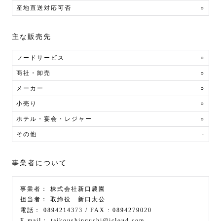
産地直送対応可否
○
主な販売先
フードサービス
○
商社・卸売
○
メーカー
○
小売り
○
ホテル・宴会・レジャー
○
その他
-
事業者について
事業者：
株式会社新口農園
担当者：
取締役 新口太公
電話：
0894214373
/ FAX :
0894279020
E-mail：
taikoushinguchi@icloud.com