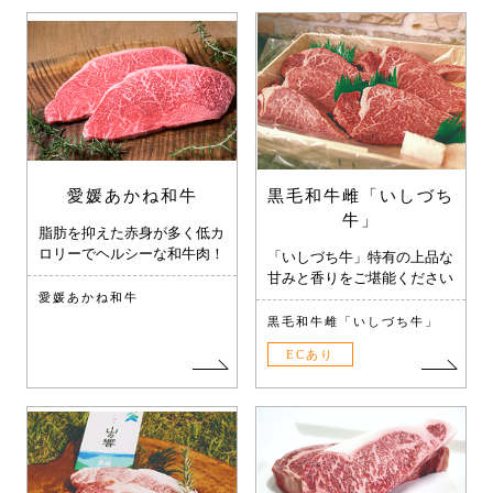
愛媛あかね和牛
黒毛和牛雌「いしづち
牛」
脂肪を抑えた赤身が多く低カ
ロリーでヘルシーな和牛肉！
「いしづち牛」特有の上品な
甘みと香りをご堪能ください
愛媛あかね和牛
黒毛和牛雌「いしづち牛」
ECあり