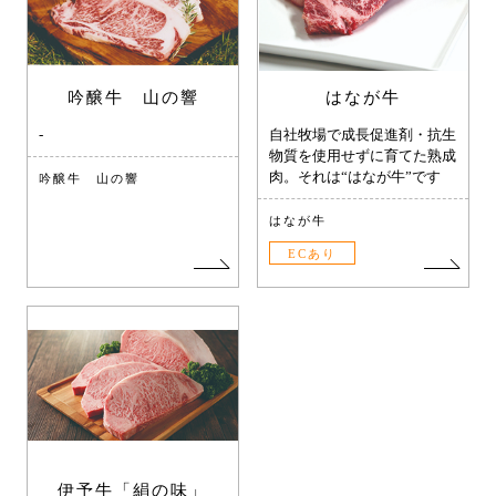
吟醸牛 山の響
はなが牛
-
自社牧場で成長促進剤・抗生
物質を使用せずに育てた熟成
肉。それは“はなが牛”です
吟醸牛 山の響
はなが牛
ECあり
伊予牛「絹の味」