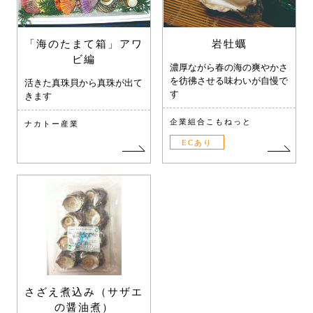
「海のたまて箱」アワ
岩牡蠣
ビ編
濃厚ながら春の海の爽やかさ
を彷彿させる味わいが自慢で
活きた真珠貝から真珠が出て
す
きます
企業組合こもねっと
ナカトー産業
ECあり
さざえ煮込み（サザエ
の醤油煮）