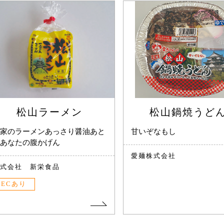
松山ラーメン
松山鍋焼うど
家のラーメンあっさり醤油あと
甘いぞなもし
あなたの腹かげん
愛麺株式会社
式会社 新栄食品
ECあり