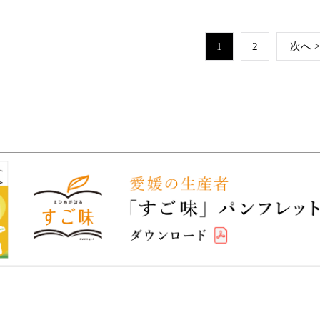
1
2
次へ >