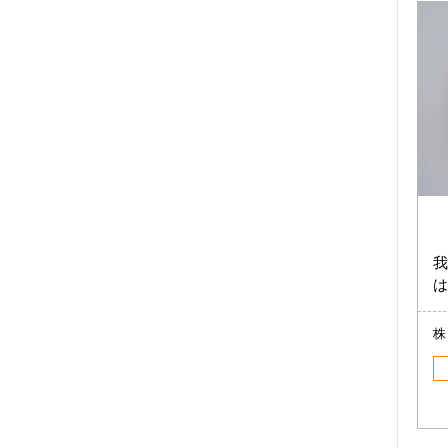
我
は
株