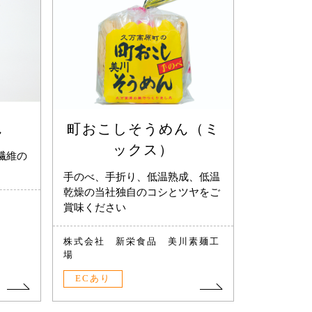
ん
町おこしそうめん（ミ
ックス）
繊維の
手のべ、手折り、低温熟成、低温
乾燥の当社独自のコシとツヤをご
賞味ください
株式会社 新栄食品 美川素麺工
場
ECあり