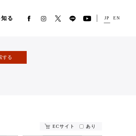
を知る
JP
EN
索する
ECサイト
あり