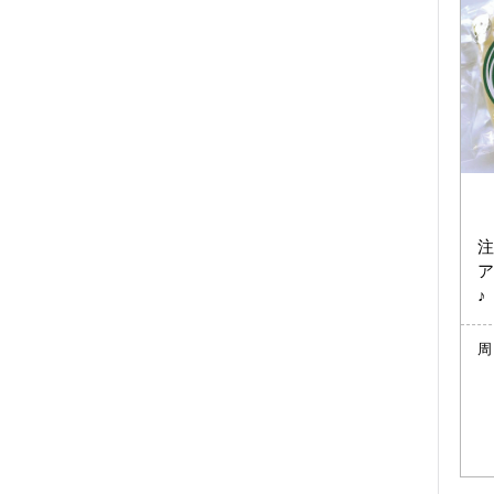
注
ア
♪
周