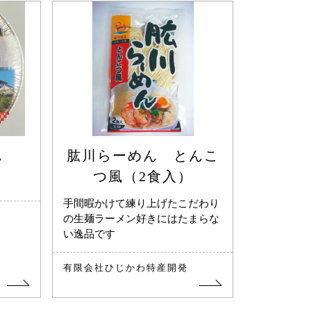
ん
肱川らーめん とんこ
つ風（2食入）
手間暇かけて練り上げたこだわり
の生麺ラーメン好きにはたまらな
い逸品です
有限会社ひじかわ特産開発