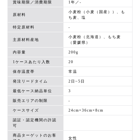
賞味期限／消費期限
1年／-
小麦粉（小麦（国産））、も
原材料
ち麦、塩
特定原材料
-
小麦粉（北海道）、もち麦
主原材料産地
（愛媛県）
内容量
200g
1ケースあたり入数
20
保存温度帯
常温
発注リードタイム
2日~5日
最低ケース納品単位
3
販売エリアの制限
-
ケースサイズ
24cm×36cm×8cm
認証・認定機関の許認
可
商品ターゲットのお客
女性