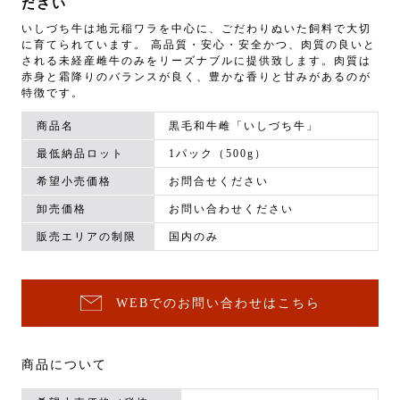
ださい
いしづち牛は地元稲ワラを中心に、ごだわりぬいた飼料で大切
に育てられています。 高品質・安心・安全かつ、肉質の良いと
される未経産雌牛のみをリーズナブルに提供致します。肉質は
赤身と霜降りのバランスが良く、豊かな香りと甘みがあるのが
特徴です。
商品名
黒毛和牛雌「いしづち牛」
最低納品ロット
1パック（500g）
希望小売価格
お問合せください
卸売価格
お問い合わせください
販売エリアの制限
国内のみ
WEBでのお問い合わせはこちら
商品について