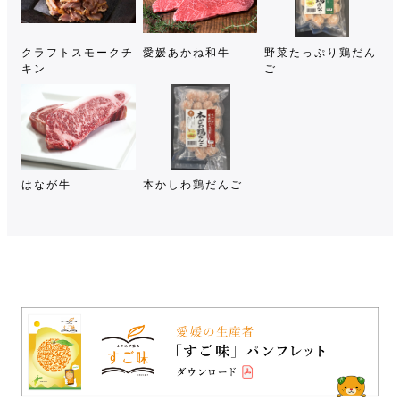
クラフトスモークチ
愛媛あかね和牛
野菜たっぷり鶏だん
キン
ご
はなが牛
本かしわ鶏だんご