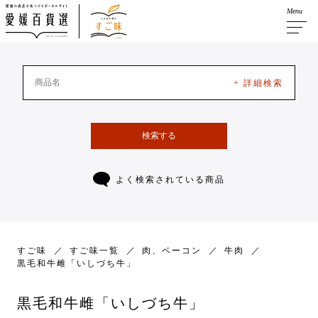
Menu
+ 詳細検索
検索する
よく検索されている商品
すご味
すご味一覧
肉、ベーコン
牛肉
黒毛和牛雌「いしづち牛」
黒毛和牛雌「いしづち牛」