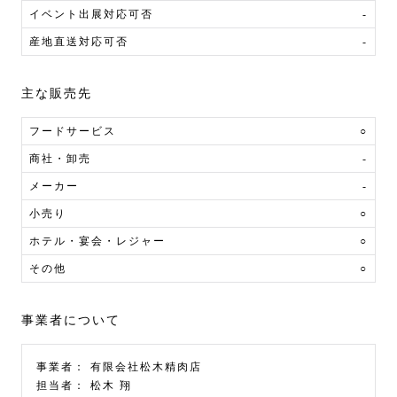
イベント出展対応可否
-
産地直送対応可否
-
主な販売先
フードサービス
○
商社・卸売
-
メーカー
-
小売り
○
ホテル・宴会・レジャー
○
その他
○
事業者について
事業者：
有限会社松木精肉店
担当者：
松木 翔