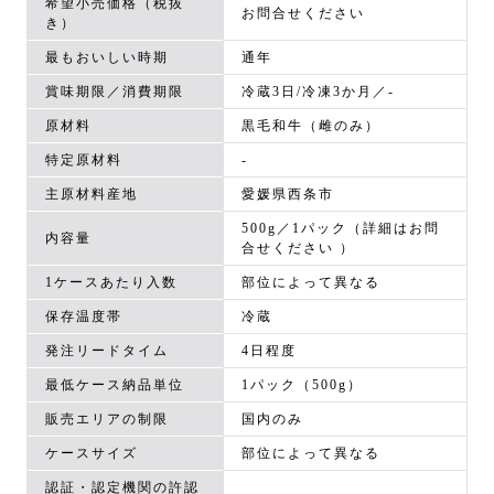
希望小売価格（税抜
お問合せください
き）
最もおいしい時期
通年
賞味期限／消費期限
冷蔵3日/冷凍3か月／-
原材料
黒毛和牛（雌のみ）
特定原材料
-
主原材料産地
愛媛県西条市
500g／1パック（詳細はお問
内容量
合せください ）
1ケースあたり入数
部位によって異なる
保存温度帯
冷蔵
発注リードタイム
4日程度
最低ケース納品単位
1パック（500g）
販売エリアの制限
国内のみ
ケースサイズ
部位によって異なる
認証・認定機関の許認