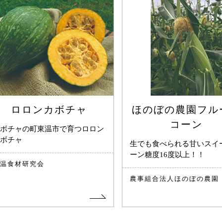
ロロンカボチャ
ほのぼの農園フル
コーン
ボチャの町東温市で育つロロン
ボチャ
生でも食べられる甘いスイ
ーン糖度16度以上！！
温食材研究会
農事組合法人ほのぼの農園