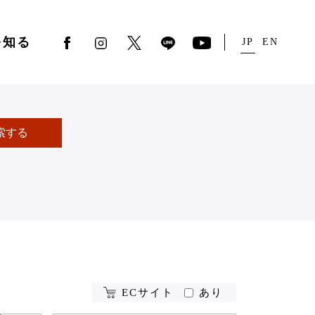
を知る
JP
EN
索する
ECサイト
あり