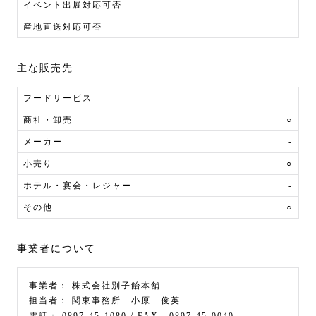
イベント出展対応可否
産地直送対応可否
主な販売先
フードサービス
-
商社・卸売
○
メーカー
-
小売り
○
ホテル・宴会・レジャー
-
その他
○
事業者について
事業者：
株式会社別子飴本舗
担当者：
関東事務所 小原 俊英
電話：
0897-45-1080
/ FAX :
0897-45-0040