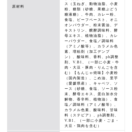
ス（玉ねぎ、動物油脂、小麦
原材料
粉、糖類（砂糖、果糖ぶどう
糖液糖）、牛肉、カレー粉、
食塩、ビーフペースト、オニ
オンパウダー、粉末醤油、デ
キストリン、醗酵調味料、酵
母エキス、植物油脂）、カレ
ーパウダー、食塩／調味料
（アミノ酸等）、カラメル色
素、増粘剤（加工デンプ
ン）、酸味料、香料、ph調整
剤、V.B1、（一部に小麦・牛
肉・大豆・豚肉・りんごを含
む）【もんじゃ焼味】小麦粉
（国内製造）、こめ油、里芋
（愛媛県産）、キャベツ、ソ
ース（砂糖、食塩、ソース粉
末、酵母エキス、蛋白加水分
解物、香辛料、植物油）、食
塩／調味料（アミノ酸等）、
カラメル色素、酸味料、甘味
料（ステビア）、ph調整剤、
V.B1、（一部に小麦・ごま・
大豆・鶏肉を含む）