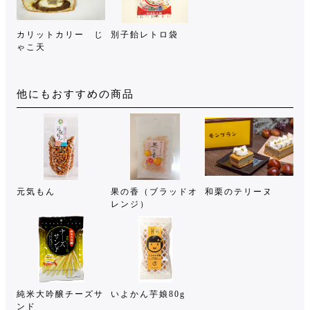
カリットカリー じ
別子飴レトロ袋
ゃこ天
他にもおすすめの商品
元気もん
果の香（ブラッドオ
和栗のテリーヌ
レンジ）
純米大吟醸チーズサ
いよかん芋娘80g
ンド