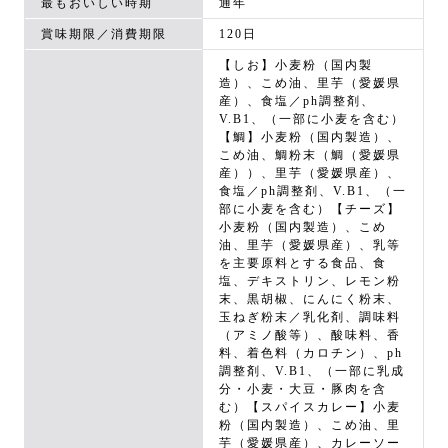
最もおいしい時期
通年
賞味期限／消費期限
120日
【しお】小麦粉（国内製
造）、こめ油、里芋（愛媛県
産）、食塩／ph調整剤、
V.B1、（一部に小麦を含む）
【鯛】小麦粉（国内製造）、
こめ油、鯛粉末（鯛（愛媛県
産））、里芋（愛媛県産）、
食塩／ph調整剤、V.B1、（一
部に小麦を含む）【チーズ】
小麦粉（国内製造）、こめ
油、里芋（愛媛県産）、乳等
を主要原料とする食品、食
塩、デキストリン、レモン粉
末、黒胡椒、にんにく粉末、
玉ねぎ粉末／乳化剤、調味料
（アミノ酸等）、酸味料、香
料、着色料（カロチン）、ph
調整剤、V.B1、（一部に乳成
分・小麦・大豆・豚肉を含
む）【スパイスカレー】小麦
粉（国内製造）、こめ油、里
芋（愛媛県産）、カレーソー