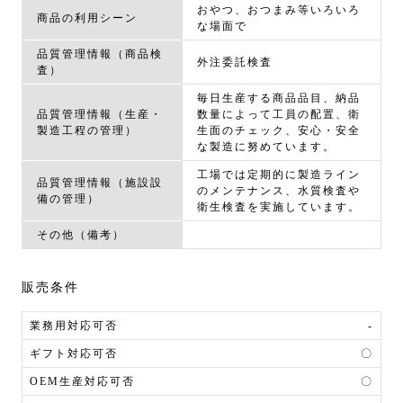
おやつ、おつまみ等いろいろ
商品の利用シーン
な場面で
品質管理情報（商品検
外注委託検査
査）
毎日生産する商品品目、納品
品質管理情報（生産・
数量によって工員の配置、衛
製造工程の管理）
生面のチェック、安心・安全
な製造に努めています。
工場では定期的に製造ライン
品質管理情報（施設設
のメンテナンス、水質検査や
備の管理）
衛生検査を実施しています。
その他（備考）
販売条件
業務用対応可否
-
ギフト対応可否
〇
OEM生産対応可否
〇