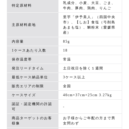
乳成分、小麦、大豆、ごま、
特定原材料
牛肉、豚肉、鶏肉、りんご
里芋「伊予美人」（四国中央
市）、【しお】食塩（弓削島
主原材料産地
あまも塩）、鯛粉末（愛媛県
産）
内容量
85g
1ケースあたり入数
18
保存温度帯
常温
発注リードタイム
土日祝日を除く１週間
最低ケース納品単位
3ケース以上
販売エリアの制限
全国
ケースサイズ
40cm×37cm×25cm 3.27kg
認証・認定機関の許認
-
可
商品ターゲットのお客
お子様からご年配の方まで男
様像
女問わず