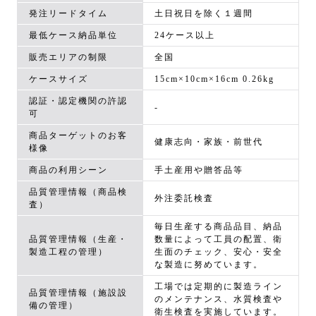
発注リードタイム
土日祝日を除く１週間
最低ケース納品単位
24ケース以上
販売エリアの制限
全国
ケースサイズ
15cm×10cm×16cm 0.26kg
認証・認定機関の許認
-
可
商品ターゲットのお客
健康志向・家族・前世代
様像
商品の利用シーン
手土産用や贈答品等
品質管理情報（商品検
外注委託検査
査）
毎日生産する商品品目、納品
品質管理情報（生産・
数量によって工員の配置、衛
製造工程の管理）
生面のチェック、安心・安全
な製造に努めています。
工場では定期的に製造ライン
品質管理情報（施設設
のメンテナンス、水質検査や
備の管理）
衛生検査を実施しています。