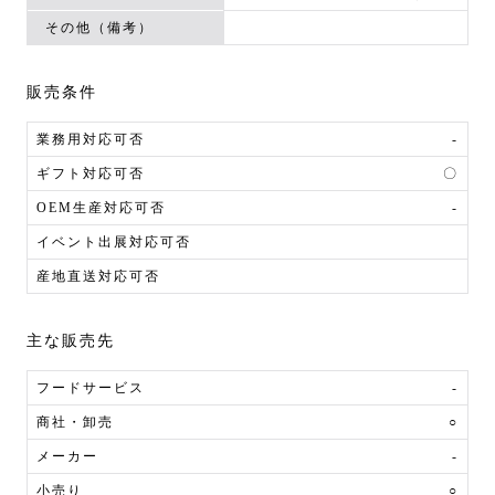
その他（備考）
販売条件
業務用対応可否
-
ギフト対応可否
〇
OEM生産対応可否
-
イベント出展対応可否
産地直送対応可否
主な販売先
フードサービス
-
商社・卸売
○
メーカー
-
小売り
○