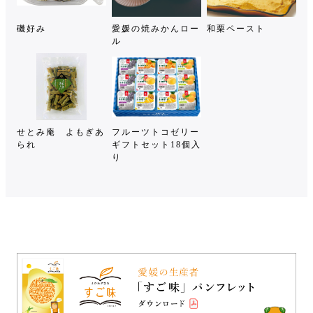
磯好み
愛媛の焼みかんロー
和栗ペースト
ル
せとみ庵 よもぎあ
フルーツトコゼリー
られ
ギフトセット18個入
り