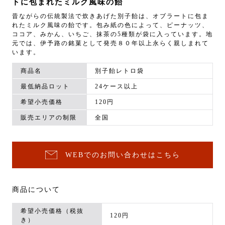
トに包まれたミルク風味の飴
昔ながらの伝統製法で炊きあげた別子飴は、オブラートに包ま
れたミルク風味の飴です。包み紙の色によって、ピーナッツ、
ココア、みかん、いちご、抹茶の5種類が袋に入っています。地
元では、伊予路の銘菓として発売８０年以上永らく親しまれて
います。
商品名
別子飴レトロ袋
最低納品ロット
24ケース以上
希望小売価格
120円
販売エリアの制限
全国
WEBでのお問い合わせはこちら
商品について
希望小売価格（税抜
120円
き）