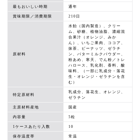
最もおいしい時期
通年
賞味期限／消費期限
210日
水飴（国内製造）、クリー
ム、砂糖、植物油脂、濃縮混
合果汁（オレンジ、みか
ん）、いちご果肉、ココア、
抹茶、ピーナッツ、ゼラチ
原材料
ン、バターミルクパウダー、
粉あめ、寒天、でん粉／トレ
ハロース、乳化剤、香料、酸
味料、（一部に乳成分・落花
生・オレンジ・ゼラチンを含
む）
乳成分、落花生、オレンジ、
特定原材料
ゼラチン
主原材料産地
国産
内容量
5粒
1ケースあたり入数
10
保存温度帯
常温