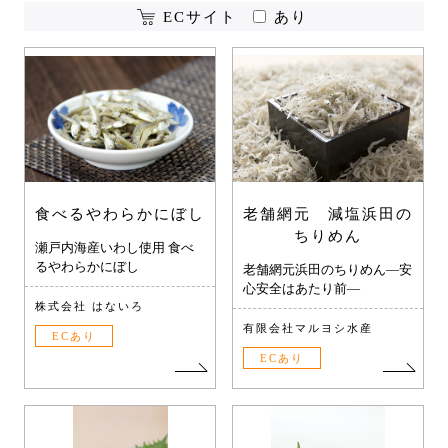
ECサイト
あり
食べるやわらかにぼし
老舗網元 減塩浜田の
ちりめん
瀬戸内海産いわし使用 食べ
るやわらかにぼし
老舗網元浜田のちりめん―安
心安全はあたり前―
株式会社 はないろ
有限会社マルヨシ水産
ECあり
ECあり