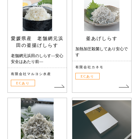
愛媛県産 老舗網元浜
釜あげしらす
田の釜揚げしらす
加熱加圧殺菌してあり安心で
す
老舗網元浜田のしらす―安心
安全はあたり前―
有限会社カネモ
有限会社マルヨシ水産
ECあり
ECあり