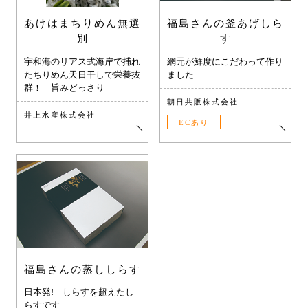
あけはまちりめん無選
福島さんの釜あげしら
別
す
宇和海のリアス式海岸で捕れ
網元が鮮度にこだわって作り
たちりめん天日干しで栄養抜
ました
群！ 旨みどっさり
朝日共販株式会社
井上水産株式会社
ECあり
福島さんの蒸ししらす
日本発! しらすを超えたし
らすです