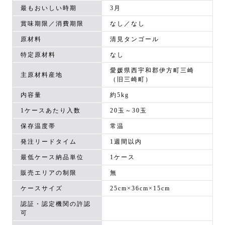
最もおいしい時期
3月
賞味期限／消費期限
なし／なし
原材料
清見タンゴール
特定原材料
なし
愛媛県西宇和郡伊方町三崎
主原材料産地
（旧三崎町）
内容量
約5kg
1ケースあたり入数
20玉～30玉
保存温度帯
常温
発注リードタイム
1週間以内
最低ケース納品単位
1ケース
販売エリアの制限
無
ケースサイズ
25cm×36cm×15cm
認証・認定機関の許認
可