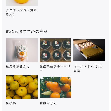
ナダオレンジ（河内
晩柑）
他にもおすすめの商品
粒楽冷凍みかん
愛媛県産ブルーベリ
ゴールド千両【天】
ー
大箱
媛小春
愛媛みかん