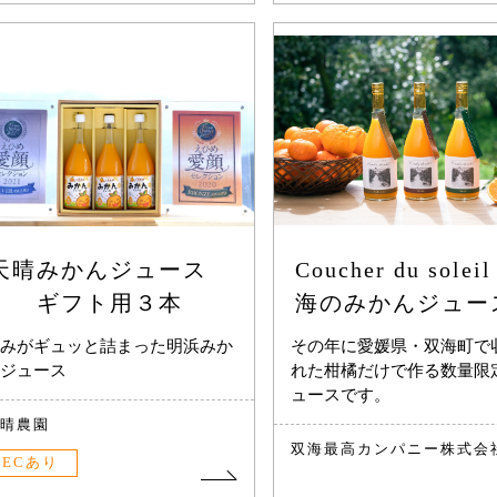
天晴みかんジュース
Coucher du sole
ギフト用３本
海のみかんジュー
みがギュッと詰まった明浜みか
その年に愛媛県・双海町で
ジュース
れた柑橘だけで作る数量限
ュースです。
晴農園
双海最高カンパニー株式会
ECあり