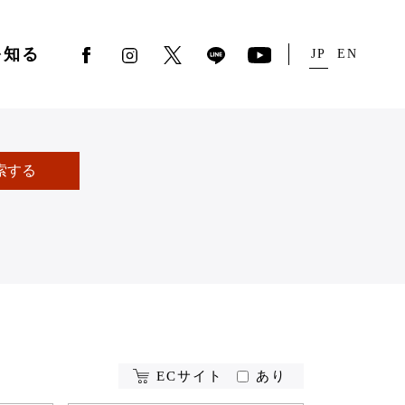
を知る
JP
EN
索する
ECサイト
あり