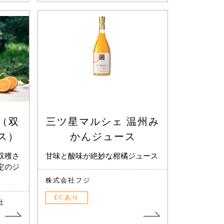
il（双
三ツ星マルシェ 温州み
ス）
かんジュース
収穫さ
甘味と酸味が絶妙な柑橘ジュース
定のジ
株式会社フジ
ECあり
社