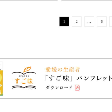
1
2
…
6