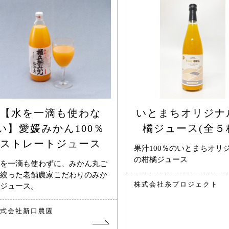
【水を一滴も使わな
いとまちオリジナ
い】愛媛みかん100％
橘ジュース(全５
ストレートジュース
果汁100％のいとまちオリ
の柑橘ジュース
を一滴も使わずに、みかん丸ご
絞った老舗農家こだわりのみか
株式会社糸プロジェクト
ジュース。
式会社新口農園