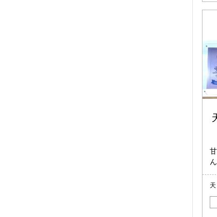
甘
ん
天