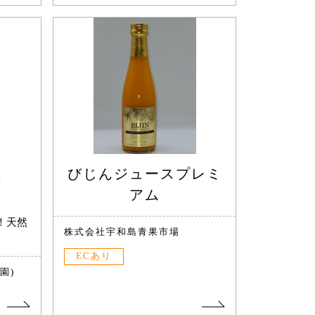
ス
びじんジュースプレミ
アム
！天然
株式会社宇和島青果市場
ECあり
園)