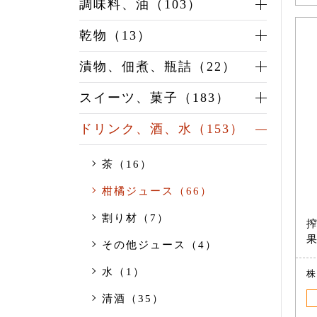
調味料、油（103）
乾物（13）
漬物、佃煮、瓶詰（22）
スイーツ、菓子（183）
ドリンク、酒、水（153）
茶（16）
柑橘ジュース（66）
割り材（7）
搾
果
その他ジュース（4）
水（1）
株
清酒（35）