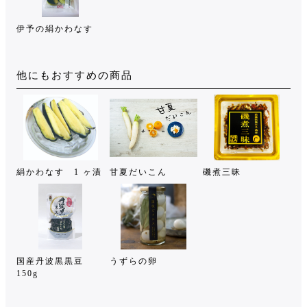
伊予の絹かわなす
他にもおすすめの商品
絹かわなす 1 ヶ漬
甘夏だいこん
磯煮三昧
国産丹波黒黒豆
うずらの卵
150g