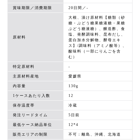
賞味期限／消費期限
20日間／-
大根、漬け原材料【糖類（砂
糖・ぶどう糖果糖液糖・果糖
ぶどう糖液糖）、醸造酢、食
塩、発酵調味料、昆布だし、
原材料
蛋白加水分解物、酵母エキ
ス】/調味料（アミノ酸等）、
酸味料（一部にりんごを含
む）
特定原材料
-
主原材料産地
愛媛県
内容量
130g
1ケースあたり入数
12
保存温度帯
冷蔵
発注リードタイム
5日前
最低ケース納品単位
12*4
販売エリアの制限
不可：離島、沖縄、北海道