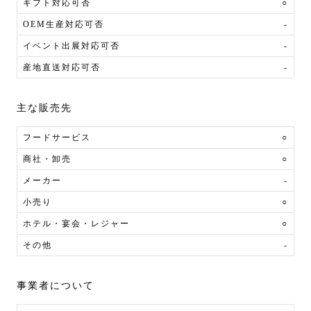
ギフト対応可否
○
OEM生産対応可否
-
イベント出展対応可否
-
産地直送対応可否
-
主な販売先
フードサービス
○
商社・卸売
○
メーカー
-
小売り
○
ホテル・宴会・レジャー
○
その他
-
事業者について