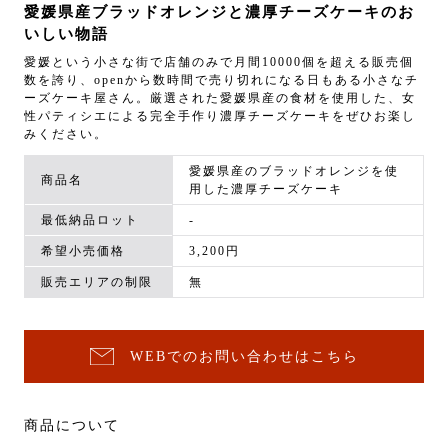
愛媛県産ブラッドオレンジと濃厚チーズケーキのお
いしい物語
愛媛という小さな街で店舗のみで月間10000個を超える販売個
数を誇り、openから数時間で売り切れになる日もある小さなチ
ーズケーキ屋さん。厳選された愛媛県産の食材を使用した、女
性パティシエによる完全手作り濃厚チーズケーキをぜひお楽し
みください。
愛媛県産のブラッドオレンジを使
商品名
用した濃厚チーズケーキ
最低納品ロット
-
希望小売価格
3,200円
販売エリアの制限
無
WEBでのお問い合わせはこちら
商品について