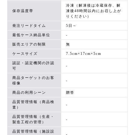
冷凍（解凍後は冷蔵保存、解
保存温度帯
凍後48時間以内にお召し上が
りください）
発注リードタイム
5日～
最低ケース納品単位
-
販売エリアの制限
無
ケースサイズ
7.5cm×17cm×5cm
認証・認定機関の許認
-
可
商品ターゲットのお客
-
様像
商品の利用シーン
贈答
品質管理情報（商品検
-
査）
品質管理情報（生産・
-
製造工程の管理）
品質管理情報（施設設
-