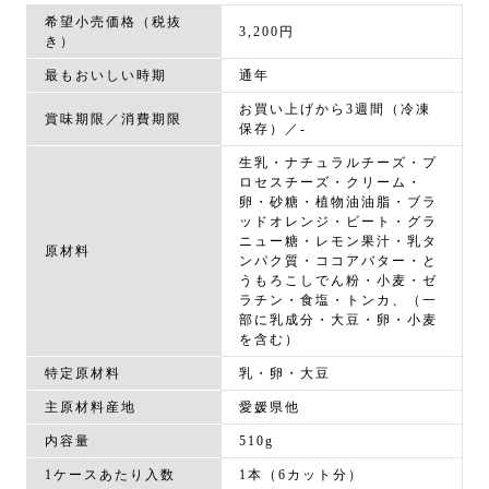
希望小売価格（税抜
3,200円
き）
最もおいしい時期
通年
お買い上げから3週間（冷凍
賞味期限／消費期限
保存）／-
生乳・ナチュラルチーズ・プ
ロセスチーズ・クリーム・
卵・砂糖・植物油油脂・ブラ
ッドオレンジ・ビート・グラ
ニュー糖・レモン果汁・乳タ
原材料
ンパク質・ココアバター・と
うもろこしでん粉・小麦・ゼ
ラチン・食塩・トンカ、（一
部に乳成分・大豆・卵・小麦
を含む）
特定原材料
乳・卵・大豆
主原材料産地
愛媛県他
内容量
510g
1ケースあたり入数
1本（6カット分）