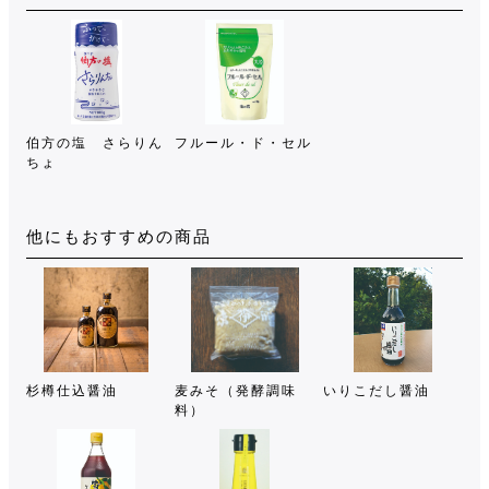
伯方の塩 さらりん
フルール・ド・セル
ちょ
他にもおすすめの商品
杉樽仕込醤油
麦みそ（発酵調味
いりこだし醤油
料）