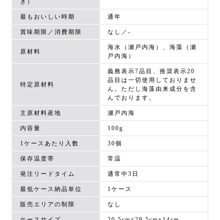
き）
最もおいしい時期
通年
賞味期限／消費期限
なし／-
海水（瀬戸内海）、海藻（瀬
原材料
戸内海）
義務表示7品目、推奨表示20
品目は一切使用しておりませ
特定原材料
ん。ただし海藻由来成分を含
んでおります。
主原材料産地
瀬戸内海
内容量
100g
1ケースあたり入数
30個
保存温度帯
常温
発注リードタイム
通常中3日
最低ケース納品単位
1ケース
販売エリアの制限
なし
ケースサイズ
20.5cm×29.5cm×14cm