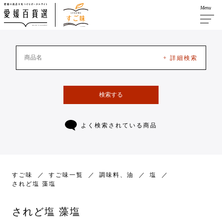
Menu
+ 詳細検索
検索する
よく検索されている商品
すご味
すご味一覧
調味料、油
塩
されど塩 藻塩
されど塩 藻塩