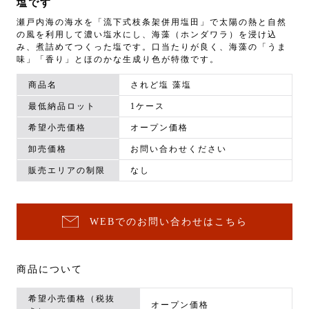
塩です
瀬戸内海の海水を「流下式枝条架併用塩田」で太陽の熱と自然
の風を利用して濃い塩水にし、海藻（ホンダワラ）を浸け込
み、煮詰めてつくった塩です。口当たりが良く、海藻の「うま
味」「香り」とほのかな生成り色が特徴です。
商品名
されど塩 藻塩
最低納品ロット
1ケース
希望小売価格
オープン価格
卸売価格
お問い合わせください
販売エリアの制限
なし
WEBでのお問い合わせはこちら
商品について
希望小売価格（税抜
オープン価格