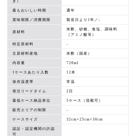
き）
最もおいしい時期
通年
賞味期限／消費期限
製造日より1年／-
米酢、砂糖、食塩、調味料
原材料
（アミノ酸等）
特定原材料
-
主原材料産地
米酢（国産）
内容量
720ml
1ケースあたり入数
12本
保存温度帯
常温
発注リードタイム
2日
最低ケース納品単位
5ケース（混載可）
販売エリアの制限
-
ケースサイズ
32cm×25cm×30cm
認証・認定機関の許認
可