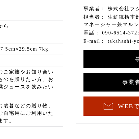
事業者：
株式会社フ
担当者：
生鮮統括本
マネージャー兼マル
から
電話：
090-6514-372
E-mail：
takahashi-y
7.5cm×29.5cm 7kg
むご家族やお知り合い
ものを贈りたい方、お
事業
橘ジュースを飲みたい
WEB
お歳暮などの贈り物、
ご自宅用にご利用いた
ます。