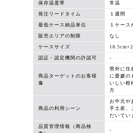
保存温度帯
常温
発注リードタイム
１週間
最低ケース納品単位
１ケース
販売エリアの制限
なし
ケースサイズ
18.5cm×2
認証・認定機関の許認可
-
県外に住
商品ターゲットのお客様
に愛媛の
像
いしい柑
方
お中元や
商品の利用シーン
手土産、
だいてい
品質管理情報（商品検
-