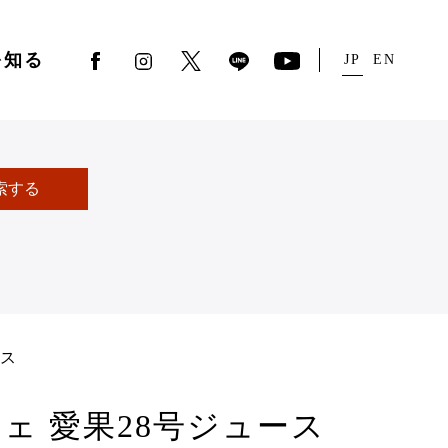
を知る
JP
EN
索する
ース
ェ 愛果28号ジュース