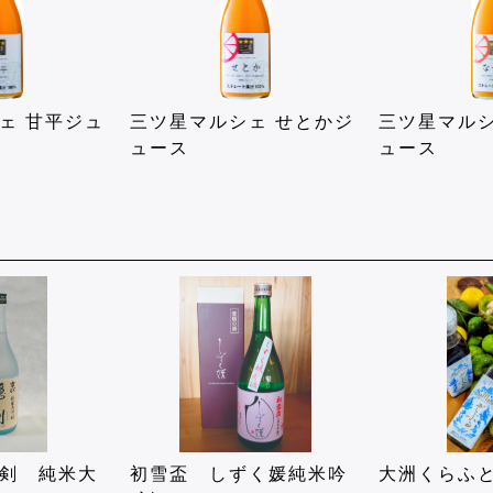
ェ 甘平ジュ
三ツ星マルシェ せとかジ
三ツ星マルシ
ュース
ュース
剣 純米大
初雪盃 しずく媛純米吟
大洲くらふ