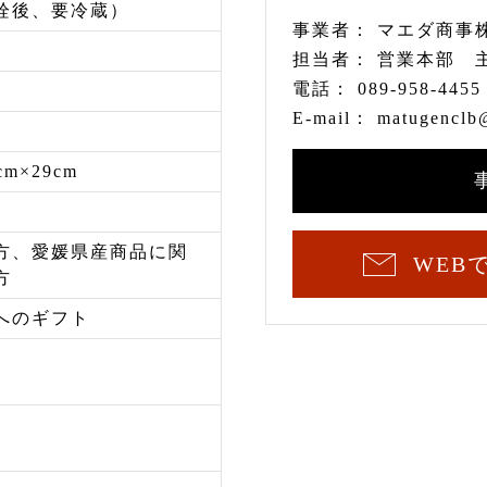
栓後、要冷蔵）
事業者：
マエダ商事
担当者：
営業本部 
電話：
089-958-4455
E-mail：
matugenclb@
cm×29cm
方、愛媛県産商品に関
WEB
方
へのギフト