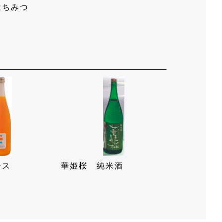
はちみつ
ース
華姫桜 純米酒