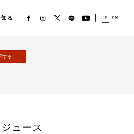
を知る
JP
EN
索する
ツジュース