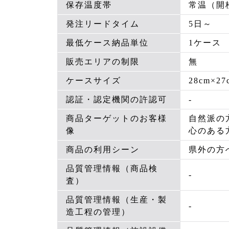
保存温度帯
常温（開
発注リードタイム
5日～
最低ケース納品単位
1ケース
販売エリアの制限
無
ケースサイズ
28cm×27
認証・認定機関の許認可
-
商品ターゲットのお客様
自然派の
像
心のある
商品の利用シーン
県外の方
品質管理情報（商品検
-
査）
品質管理情報（生産・製
-
造工程の管理）