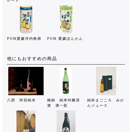
レート
POM愛媛河内晩柑
POM 愛媛ぽんかん
他にもおすすめの商品
八西 特別純米
梅錦 純米吟醸原
純粋まごころ みか
酒 酒一筋
んジュース