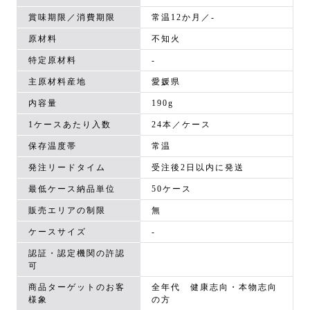
賞味期限／消費期限
常温12か月／-
原材料
不知火
特定原材料
-
主原材料産地
愛媛県
内容量
190g
1ケースあたり入数
24本／ケース
保存温度帯
常温
発注リードタイム
受注後2日以内に発送
最低ケース納品単位
50ケース
販売エリアの制限
無
ケースサイズ
-
認証・認定機関の許認
可
商品ターゲットのお客
全年代 健康志向・本物志向
様象
の方