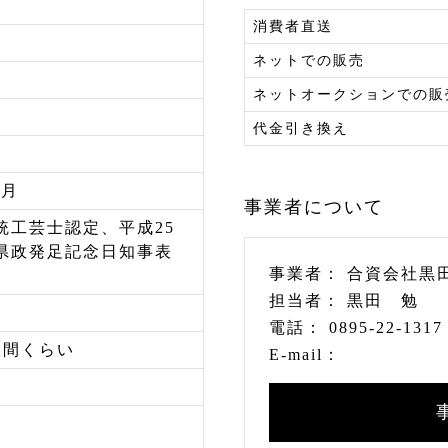
消費者直送
ネットでの販売
ネットオークションでの販
代金引き換え
/月
事業者について
統工芸士認定、平成25
県政発足記念日知事表
事業者：
合資会社黒
担当者：
黒田 勉
電話：
0895-22-1317
週間くらい
E-mail：