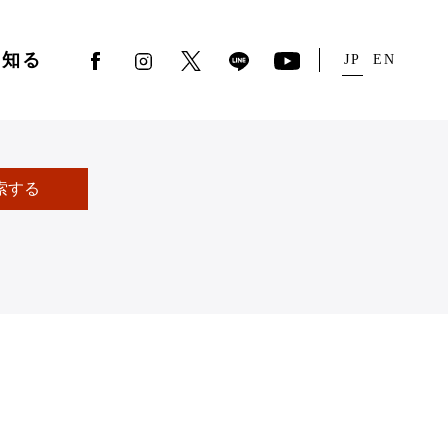
を知る
JP
EN
索する