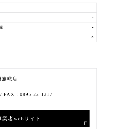
-
-
売
-
○
田旗幟店
/ FAX :
0895-22-1317
事業者webサイト