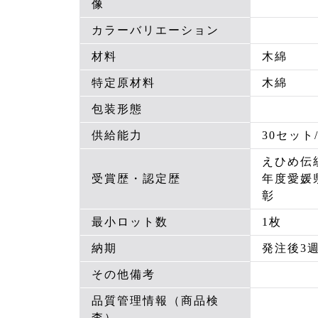
像
カラーバリエーション
材料
木綿
特定原材料
木綿
包装形態
供給能力
30セット
えひめ伝
受賞歴・認定歴
年度愛媛
彰
最小ロット数
1枚
納期
発注後3
その他備考
品質管理情報（商品検
査）