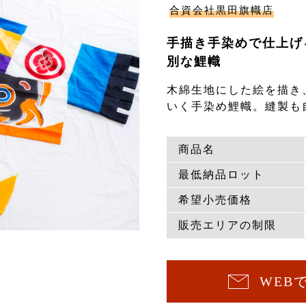
合資会社黒田旗幟店
手描き手染めで仕上げ
別な鯉幟
木綿生地にした絵を描き
いく手染め鯉幟。縫製も
商品名
最低納品ロット
希望小売価格
販売エリアの制限
WEB