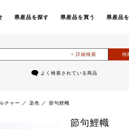
せ
県産品を探す
県産品を買う
県産品
+ 詳細検索
検
よく検索されている商品
ルチャー
染色
節句鯉幟
節句鯉幟