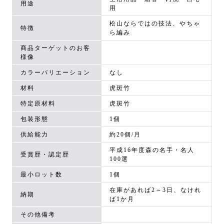
用途
用
松山ならではの技法、やちゃ
特徴
ら編み
商品ターゲットのお客
様像
カラーバリエーション
なし
材料
虎斑竹
特定原材料
虎斑竹
包装形態
1個
供給能力
約20個/月
平成16年度森の名手・名人
受賞歴・認定歴
100選
最小ロット数
1個
在庫があれば2～3日、なけれ
納期
ば1か月
その他備考