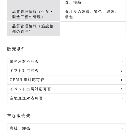
査、検品
品質管理情報（生産・
タオルの製織、染色、縫製、
製造工程の管理）
梱包
品質管理情報（施設整
備の管理）
販売条件
業務用対応可否
○
ギフト対応可否
○
OEM生産対応可否
○
イベント出展対応可否
○
産地直送対応可否
○
主な販売先
商社・卸売
○