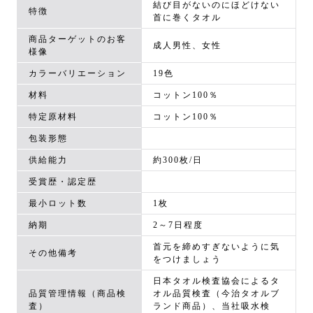
結び目がないのにほどけない
特徴
首に巻くタオル
商品ターゲットのお客
成人男性、女性
様像
カラーバリエーション
19色
材料
コットン100％
特定原材料
コットン100％
包装形態
供給能力
約300枚/日
受賞歴・認定歴
最小ロット数
1枚
納期
2～7日程度
首元を締めすぎないように気
その他備考
をつけましょう
日本タオル検査協会によるタ
品質管理情報（商品検
オル品質検査（今治タオルブ
査）
ランド商品）、当社吸水検