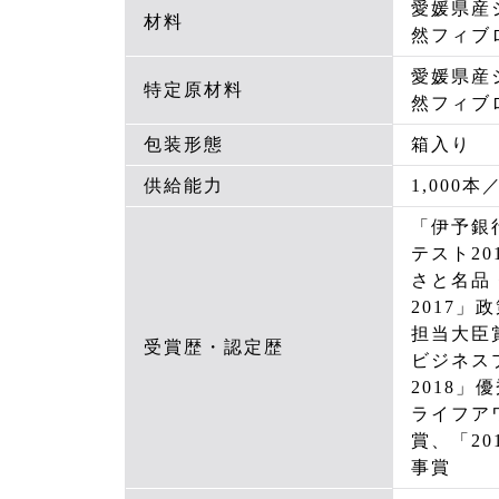
愛媛県産
材料
然フィブ
愛媛県産
特定原材料
然フィブ
包装形態
箱入り
供給能力
1,000本
「伊予銀
テスト2
さと名品
2017
担当大臣
受賞歴・認定歴
ビジネス
2018
ライフア
賞、「20
事賞