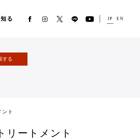
を知る
JP
EN
索する
メント
® トリートメント