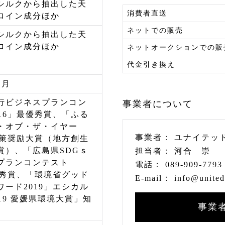
シルクから抽出した天
消費者直送
ロイン成分ほか
ネットでの販売
シルクから抽出した天
ロイン成分ほか
ネットオークションでの販
代金引き換え
／月
行ビジネスプランコン
事業者について
016」最優秀賞、「ふる
・オブ・ザ・イヤー
事業者：
ユナイテッ
」政策奨励大賞（地方創生
賞）、「広島県SDGｓ
担当者：
河合 崇
プランコンテスト
電話：
089-909-7793
」優秀賞、「環境省グッド
E-mail：
info@united-
ワード2019」エシカル
19 愛媛県環境大賞」知
事業