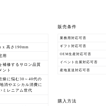
販売条件
業務用対応可否
ギフト対応可否
 x 高さ190mm
OEM生産対応可否
宅用
イベント出展対応可否
を補修するサロン品質
メント
産地直送対応可否
乾燥に悩む30～40代の
産地消やエシカル消費に
いミレニアム世代
購入方法