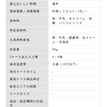
最もおいしい時期
通年
賞味期限／消費期限
到着してから2～3日／-
卵、牛乳、生クリーム、砂
原材料
糖、バニラビーンズ
特定原材料
-
卵、牛乳：愛媛県、生クリー
主原材料産地
ム：北海道
内容量
90g
1ケースあたり入数
4～6個
保存温度帯
冷蔵（10℃以下）
発注リードタイム
-
最低ケース納品単位
-
販売エリアの制限
-
ケースサイズ
-
認証・認定機関の許認
可