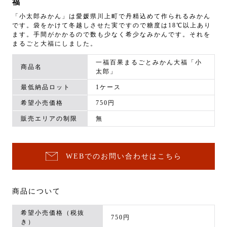
福
「小太郎みかん」は愛媛県川上町で丹精込めて作られるみかん
です。袋をかけて冬越しさせた実ですので糖度は18℃以上あり
ます。手間がかかるので数も少なく希少なみかんです。それを
まるごと大福にしました。
一福百果まるごとみかん大福「小
商品名
太郎」
最低納品ロット
1ケース
希望小売価格
750円
販売エリアの制限
無
WEBでのお問い合わせはこちら
商品について
希望小売価格（税抜
750円
き）