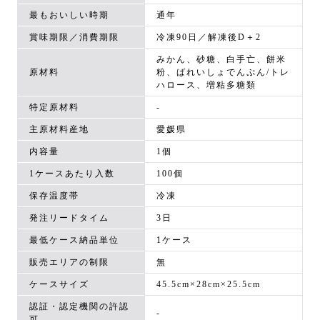
最もおいしい時期
通年
賞味期限／消費期限
冷凍90日／解凍後D＋2
みかん、砂糖、白手亡、餅米
原材料
粉、ばれいしょでんぷん/トレ
ハロース、増粘多糖類
特定原材料
-
主原材料産地
愛媛県
内容量
1個
1ケースあたり入数
100個
保存温度帯
冷凍
発注リードタイム
3日
最低ケース納品単位
1ケース
販売エリアの制限
無
ケースサイズ
45.5cm×28cm×25.5cm
認証・認定機関の許認
-
可