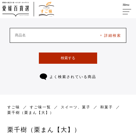
Menu
+ 詳細検索
検索する
よく検索されている商品
すご味
すご味一覧
スイーツ、菓子
和菓子
栗千樹（栗まん【大】）
栗千樹（栗まん【大】）