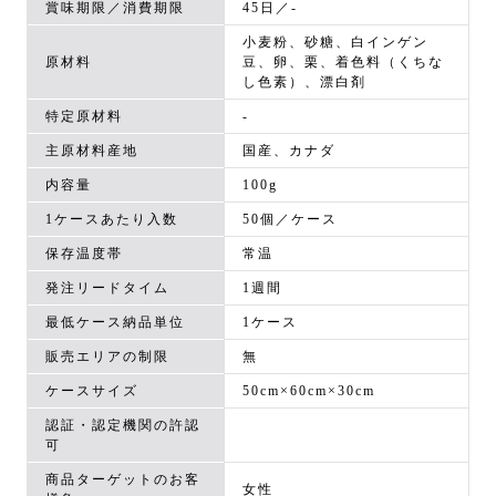
賞味期限／消費期限
45日／-
小麦粉、砂糖、白インゲン
原材料
豆、卵、栗、着色料（くちな
し色素）、漂白剤
特定原材料
-
主原材料産地
国産、カナダ
内容量
100g
1ケースあたり入数
50個／ケース
保存温度帯
常温
発注リードタイム
1週間
最低ケース納品単位
1ケース
販売エリアの制限
無
ケースサイズ
50cm×60cm×30cm
認証・認定機関の許認
可
商品ターゲットのお客
女性