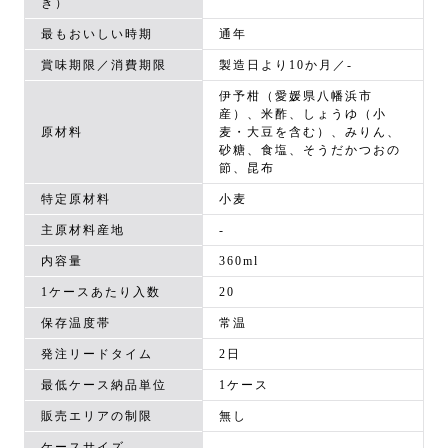
き）
最もおいしい時期
通年
賞味期限／消費期限
製造日より10か月／-
伊予柑（愛媛県八幡浜市
産）、米酢、しょうゆ（小
原材料
麦・大豆を含む）、みりん、
砂糖、食塩、そうだかつおの
節、昆布
特定原材料
小麦
主原材料産地
-
内容量
360ml
1ケースあたり入数
20
保存温度帯
常温
発注リードタイム
2日
最低ケース納品単位
1ケース
販売エリアの制限
無し
ケースサイズ
-