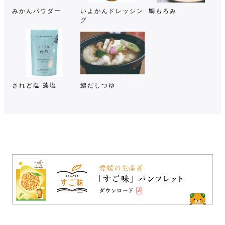
みかんパウダー
いよかんドレッシン
鯛もろみ
グ
されど塩 藻塩
鱧だしつゆ