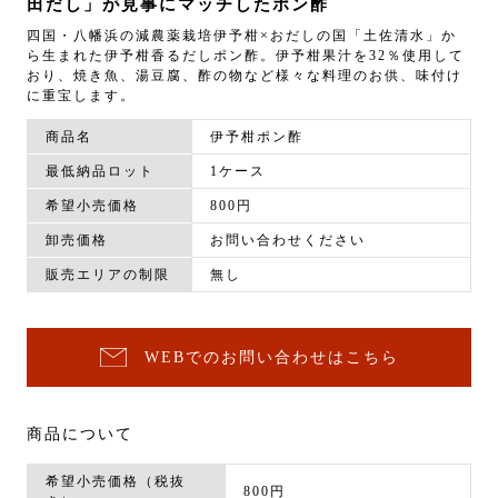
田だし」が見事にマッチしたポン酢
四国・八幡浜の減農薬栽培伊予柑×おだしの国「土佐清水」か
ら生まれた伊予柑香るだしポン酢。伊予柑果汁を32％使用して
おり、焼き魚、湯豆腐、酢の物など様々な料理のお供、味付け
に重宝します。
商品名
伊予柑ポン酢
最低納品ロット
1ケース
希望小売価格
800円
卸売価格
お問い合わせください
販売エリアの制限
無し
WEBでのお問い合わせはこちら
商品について
希望小売価格（税抜
800円