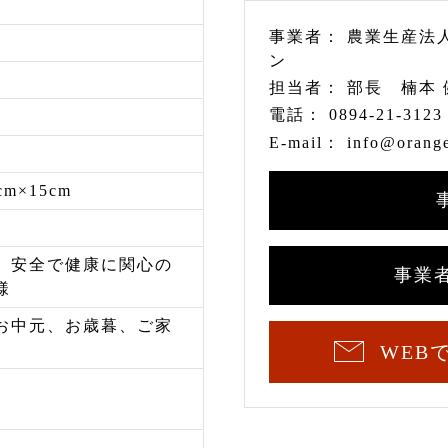
事業者：
農業生産法
ン
担当者：
部長 楠本 
電話：
0894-21-3123
E-mail：
info@orange
cm×15cm
、安全で健康に関心の
事業
様
お中元、お歳暮、ご家
WEB