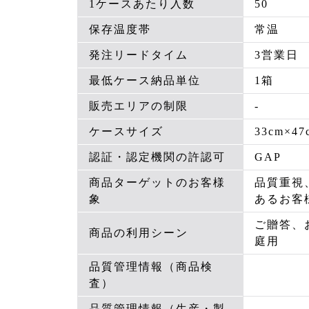
1ケースあたり入数
50
保存温度帯
常温
発注リードタイム
3営業日
最低ケース納品単位
1箱
販売エリアの制限
-
ケースサイズ
33cm×47
認証・認定機関の許認可
GAP
商品ターゲットのお客様
品質重視
象
あるお客
ご贈答、
商品の利用シーン
庭用
品質管理情報（商品検
査）
品質管理情報（生産・製