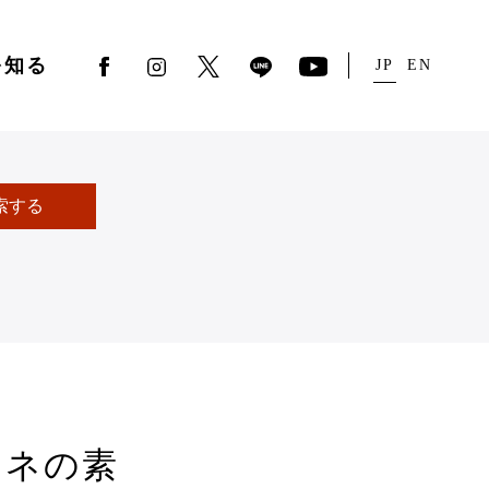
を知る
JP
EN
索する
リネの素