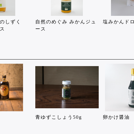
然のしずく
自然のめぐみ みかんジュ
塩みかんド
ス
ース
青ゆずこしょう50g
卵かけ醤油