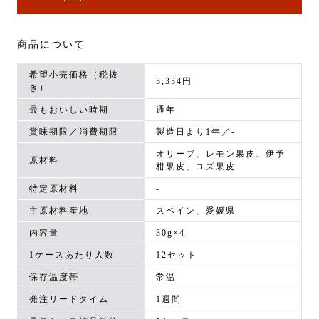
商品について
希望小売価格（税抜
3,334円
き）
最もおいしい時期
通年
賞味期限／消費期限
製造日より1年／-
オリーブ、レモン果皮、伊予
原材料
柑果皮、ユズ果皮
特定原材料
-
主原材料産地
スペイン、愛媛県
内容量
30g×4
1ケースあたり入数
12セット
保存温度帯
常温
発注リードタイム
1週間