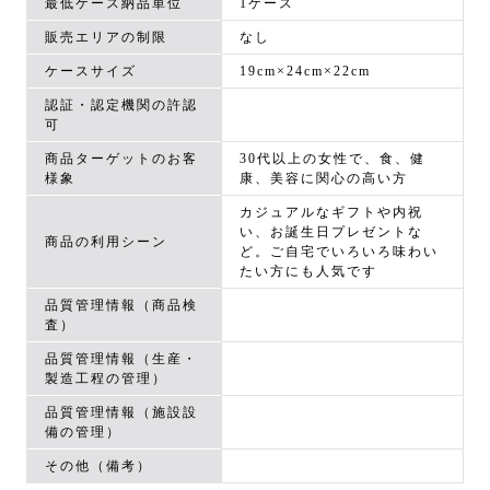
最低ケース納品単位
1ケース
販売エリアの制限
なし
ケースサイズ
19cm×24cm×22cm
認証・認定機関の許認
可
商品ターゲットのお客
30代以上の女性で、食、健
様象
康、美容に関心の高い方
カジュアルなギフトや内祝
い、お誕生日プレゼントな
商品の利用シーン
ど。ご自宅でいろいろ味わい
たい方にも人気です
品質管理情報（商品検
査）
品質管理情報（生産・
製造工程の管理）
品質管理情報（施設設
備の管理）
その他（備考）