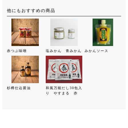
他にもおすすめの商品
赤つぶ味噌
塩みかん 青みかん
みかんソース
杉樽仕込醤油
和風万能だし30包入
り やすまる 赤