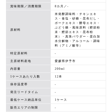
賞味期限／消費期限
8カ月／-
米発酵調味料・チキンエキ
ス・食塩・砂糖・昆布だし・
ポークエキス・酵母エキス・
ぶどう糖・風味原料（鰹節粉
原材料
末・鰹節エキス・昆布粉
末）・真珠パウダー・蛋白加
水分解物・アルコール・調味
料（アミノ酸等）
特定原材料
-
主原材料産地
愛媛県伊予市
内容量
200ml
1ケースあたり入数
12本
保存温度帯
-
発注リードタイム
-
最低ケース納品単位
1ケース
販売エリアの制限
-