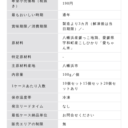
希望小売価格（税抜
190円
き）
最もおいしい時期
通年
製造より3カ月（解凍後は当
賞味期限／消費期限
日期限）／-
八幡浜産媛っこ地鶏、愛媛県
原材料
宇和町産こしひかり「愛ちゃ
ん米」
特定原材料
-
主原材料産地
八幡浜市
内容量
100g／個
10個セット15個セット20個セ
1ケースあたり入数
ットあり
保存温度帯
冷凍
発注リードタイム
なし
最低ケース納品単位
お問合せください
販売エリアの制限
無