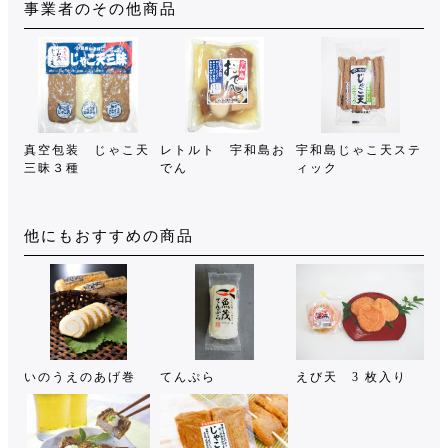
事業者のその他商品
真空包装 じゃこ天
レトルト 宇和島お
宇和島じゃこ天ステ
三昧３種
でん
ィック
他にもおすすめの商品
いのうえのあげ巻
てんぷら
えび天 3 枚入り