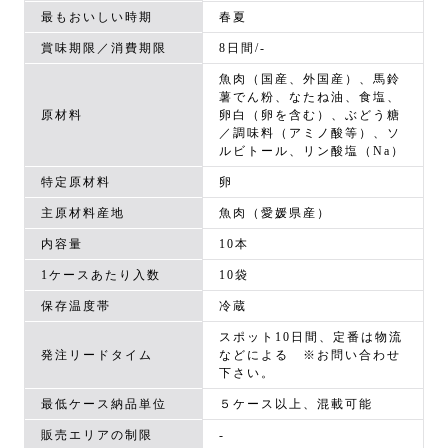
最もおいしい時期
春夏
賞味期限／消費期限
8日間/-
魚肉（国産、外国産）、馬鈴
薯でん粉、なたね油、食塩、
原材料
卵白（卵を含む）、ぶどう糖
／調味料（アミノ酸等）、ソ
ルビトール、リン酸塩（Na）
特定原材料
卵
主原材料産地
魚肉（愛媛県産）
内容量
10本
1ケースあたり入数
10袋
保存温度帯
冷蔵
スポット10日間、定番は物流
発注リードタイム
などによる ※お問い合わせ
下さい。
最低ケース納品単位
５ケース以上、混載可能
販売エリアの制限
-