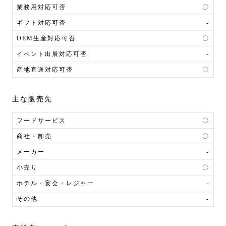
業務用対応可否
〇
ギフト対応可否
-
OEM生産対応可否
〇
イベント出展対応可否
-
産地直送対応可否
〇
主な販売先
フードサービス
〇
商社・卸売
〇
メーカー
-
小売り
〇
ホテル・宴会・レジャー
-
その他
-