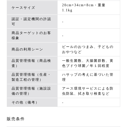
20cm×34cm×8cm・重量
ケースサイズ
1.1kg
認証・認定機関の許認
-
可
商品ターゲットのお客
-
様象
ビールのおつまみ、子どもの
商品の利用シーン
おやつなど
品質管理情報（商品検
一般生菌数、大腸菌群数、黄
査）
色ブドウ球菌／年１回程度
品質管理情報（生産・
ハサップの考えに基づいた管
製造工程の管理）
理
品質管理情報（施設設
アース環境サービスによる防
備の管理）
虫防鼠、拭き取り検査など
その他（備考）
-
販売条件