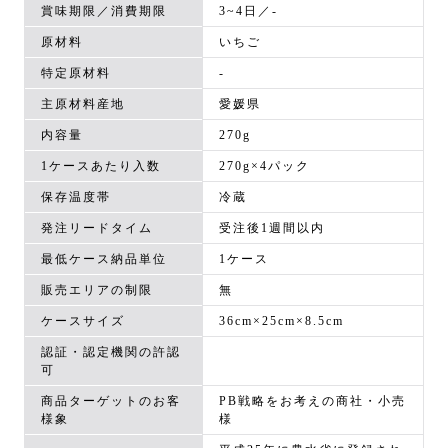
賞味期限／消費期限
3~4日／-
原材料
いちご
特定原材料
-
主原材料産地
愛媛県
内容量
270g
1ケースあたり入数
270g×4パック
保存温度帯
冷蔵
発注リードタイム
受注後1週間以内
最低ケース納品単位
1ケース
販売エリアの制限
無
ケースサイズ
36cm×25cm×8.5cm
認証・認定機関の許認
可
商品ターゲットのお客
PB戦略をお考えの商社・小売
様象
様