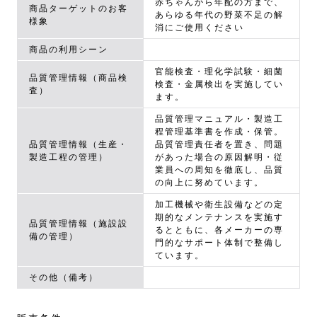
赤ちゃんから年配の方まで、
商品ターゲットのお客
あらゆる年代の野菜不足の解
様象
消にご使用ください
商品の利用シーン
官能検査・理化学試験・細菌
品質管理情報（商品検
検査・金属検出を実施してい
査）
ます。
品質管理マニュアル・製造工
程管理基準書を作成・保管。
品質管理情報（生産・
品質管理責任者を置き、問題
製造工程の管理）
があった場合の原因解明・従
業員への周知を徹底し、品質
の向上に努めています。
加工機械や衛生設備などの定
期的なメンテナンスを実施す
品質管理情報（施設設
るとともに、各メーカーの専
備の管理）
門的なサポート体制で整備し
ています。
その他（備考）