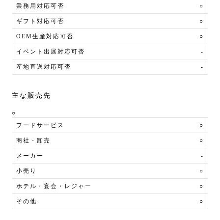
業務用対応可否
○
ギフト対応可否
○
OEM生産対応可否
○
イベント出展対応可否
-
産地直送対応可否
-
主な販売先
○
フードサービス
○
商社・卸売
○
メーカー
-
小売り
○
ホテル・宴会・レジャー
○
その他
○