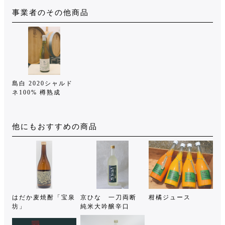
事業者のその他商品
島白 2020シャルド
ネ100% 樽熟成
他にもおすすめの商品
はだか麦焼酎「宝泉
京ひな 一刀両断
柑橘ジュース
坊」
純米大吟醸辛口