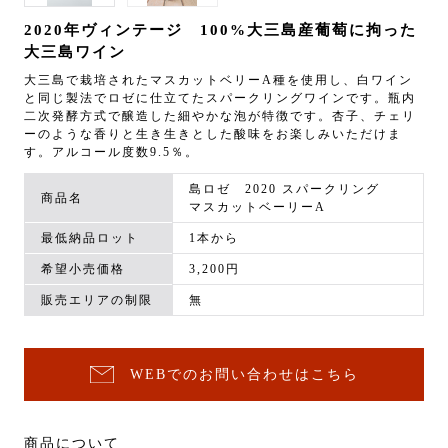
2020年ヴィンテージ 100%大三島産葡萄に拘った
大三島ワイン
大三島で栽培されたマスカットベリーA種を使用し、白ワイン
と同じ製法でロゼに仕立てたスパークリングワインです。瓶内
二次発酵方式で醸造した細やかな泡が特徴です。杏子、チェリ
ーのような香りと生き生きとした酸味をお楽しみいただけま
す。アルコール度数9.5％。
島ロゼ 2020 スパークリング
商品名
マスカットベーリーA
最低納品ロット
1本から
希望小売価格
3,200円
販売エリアの制限
無
WEBでのお問い合わせはこちら
商品について