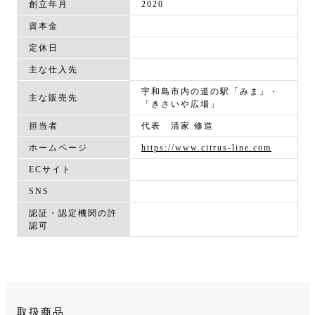
創立年月
2020
資本金
定休日
主な仕入先
宇和島市内の道の駅「みま」・
主な販売先
「きさいや広場」
担当者
代表 清家 修造
ホームページ
https://www.citrus-line.com
ECサイト
SNS
認証・認定機関の許
認可
取扱商品