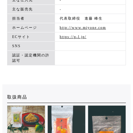
主な販売先
-
担当者
代表取締役 進藤 峰生
ホームページ
http://www.miyone.com
ECサイト
https://p-l.jp/
SNS
認証・認定機関の許
認可
取扱商品