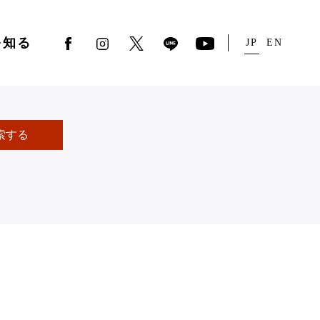
を知る
JP
EN
索する