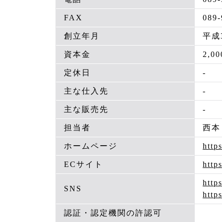
FAX
089-
創立年月
平成
資本金
2,0
定休日
-
主な仕入先
-
主な販売先
-
担当者
西本
ホームページ
http
ECサイト
http
http
SNS
http
認証・認定機関の許認可