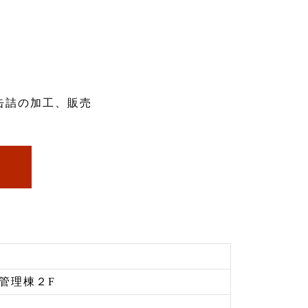
缶詰の加工、販売
管理棟２F