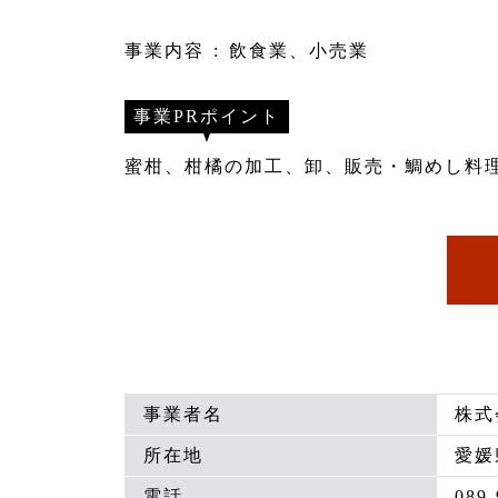
事業内容
飲食業、小売業
事業PRポイント
蜜柑、柑橘の加工、卸、販売・鯛めし料
事業者名
株式会
所在地
愛媛
電話
089-