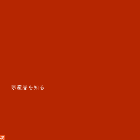
う
県産品を知る
せ