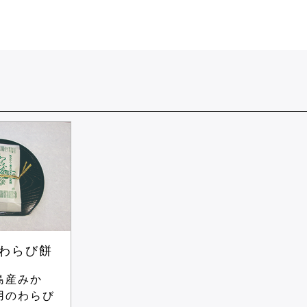
わらび餅
島産みか
用のわらび