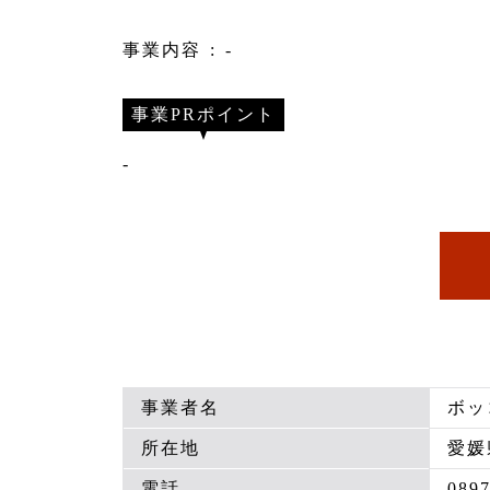
事業内容
-
事業PRポイント
-
事業者名
ボッ
所在地
愛媛
電話
0897