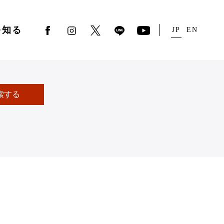
を知る
JP
EN
索する