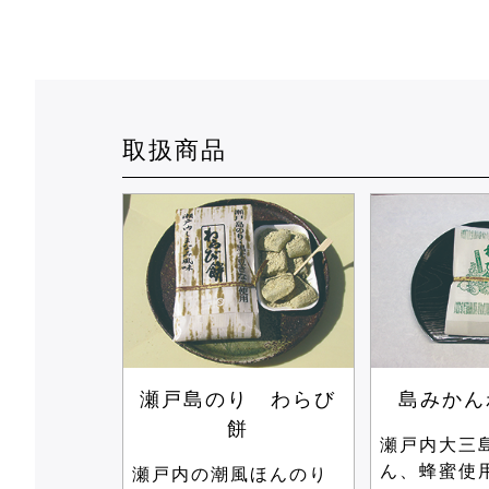
取扱商品
瀬戸島のり わらび
島みかん
餅
瀬戸内大三
ん、蜂蜜使
瀬戸内の潮風ほんのり