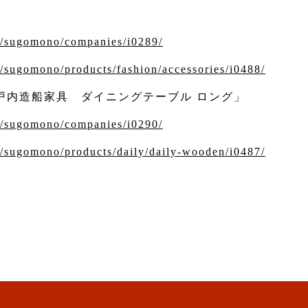
m/sugomono/companies/i0289/
/sugomono/products/fashion/accessories/i0488/
「瀬戸内造船家具 ダイニングテーブル ロング」
m/sugomono/companies/i0290/
m/sugomono/products/daily/daily-wooden/i0487/