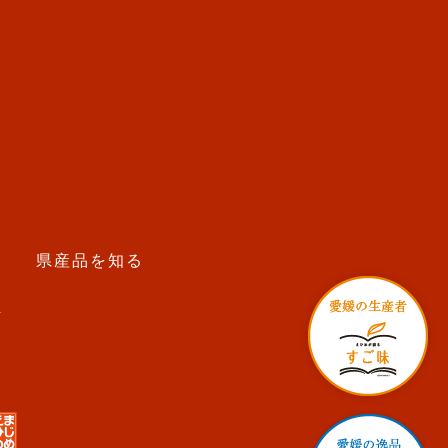
う
県産品を知る
せ