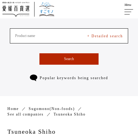
Menu
+ Detailed search
Search
Popular keywords being searched
Home
Sugomono(Non-foods)
See all companies
Tsuneoka Shiho
Tsuneoka Shiho