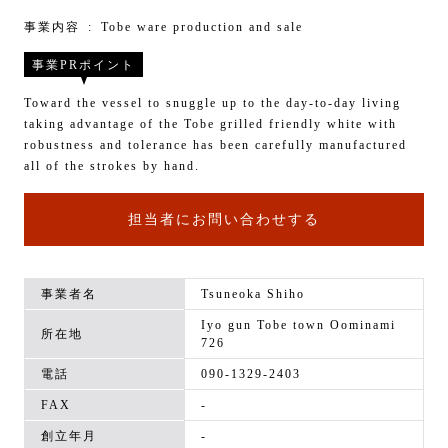
事業内容
Tobe ware production and sale
事業PRポイント
Toward the vessel to snuggle up to the day-to-day living
taking advantage of the Tobe grilled friendly white with
robustness and tolerance has been carefully manufactured
all of the strokes by hand.
担当者にお問い合わせする
事業者名
Tsuneoka Shiho
Iyo gun Tobe town Oominami
所在地
726
電話
090-1329-2403
FAX
-
創立年月
-