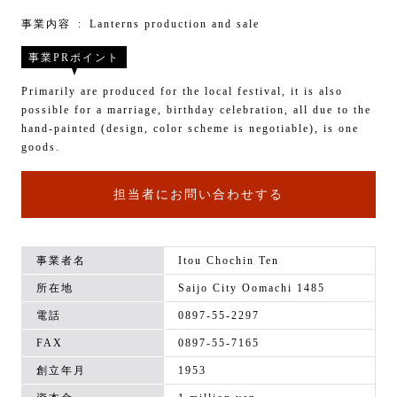
事業内容
Lanterns production and sale
事業PRポイント
Primarily are produced for the local festival, it is also
possible for a marriage, birthday celebration, all due to the
hand-painted (design, color scheme is negotiable), is one
goods.
担当者にお問い合わせする
事業者名
Itou Chochin Ten
所在地
Saijo City Oomachi 1485
電話
0897-55-2297
FAX
0897-55-7165
創立年月
1953