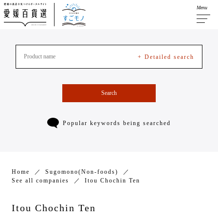
Menu
+ Detailed search
Search
Popular keywords being searched
Home
Sugomono(Non-foods)
See all companies
Itou Chochin Ten
Itou Chochin Ten